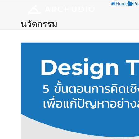
Skip
Open
Close
Home
Por
to
mobile
mobile
content
นวัตกรรม
menu
menu